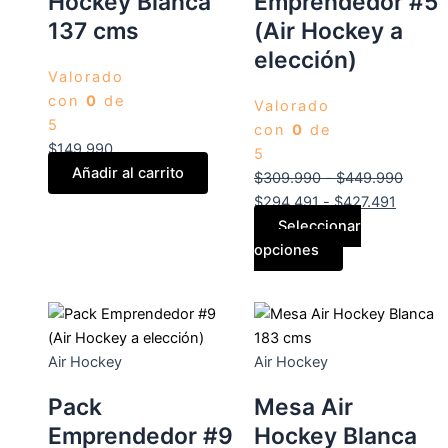
Hockey Blanca
Emprendedor #5
pueden
pueden
137 cms
(Air Hockey a
elegir
elegir
elección)
en
en
Valorado
la
la
con
0
de
Valorado
página
página
5
con
0
de
de
de
$
149.990
5
producto
producto
Añadir al carrito
$
309.990
-
$
449.990
$
294.491
-
$
427.491
Seleccionar
opciones
Air Hockey
Air Hockey
Pack
Mesa Air
Emprendedor #9
Hockey Blanca