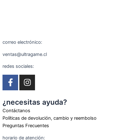
+56 9 8888 0155
+56 9 5166 4198
correo electrónico:
ventas@ultragame.cl
redes sociales:
F
I
a
n
c
s
e
t
¿necesitas ayuda?
b
a
Contáctanos
o
g
Políticas de devolución, cambio y reembolso
o
r
Preguntas Frecuentes
k
a
horario de atención: