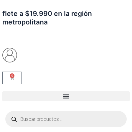
Ir
al
flete a $19.990 en la región
contenido
metropolitana
0
Carrito
Búsqueda
de
productos