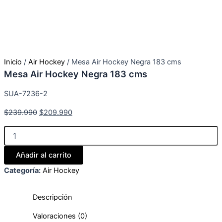
Inicio
/
Air Hockey
/ Mesa Air Hockey Negra 183 cms
Mesa Air Hockey Negra 183 cms
SUA-7236-2
El
El
$
239.990
$
209.990
precio
precio
Mesa
original
actual
Air
era:
es:
Hockey
Añadir al carrito
$239.990.
$209.990.
Negra
183
Categoría:
Air Hockey
cms
cantidad
Descripción
Valoraciones (0)