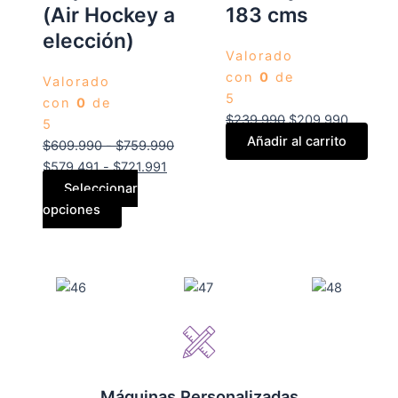
(Air Hockey a
183 cms
elección)
Valorado
con
0
de
Valorado
5
con
0
de
$
239.990
$
209.990
5
Añadir al carrito
$
609.990
-
$
759.990
$
579.491
-
$
721.991
Seleccionar
opciones
Máquinas Personalizadas