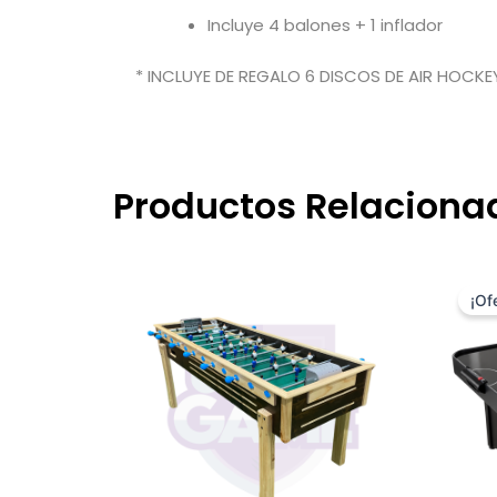
Incluye 4 balones + 1 inflador
* INCLUYE DE REGALO 6 DISCOS DE AIR HOCKE
Productos Relaciona
Rango
Este
de
¡Of
producto
precios:
desde
tiene
$359.990
múltiples
hasta
variantes.
$369.990
Las
opciones
se