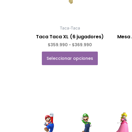
pueden
elegir
en
la
Taca-Taca
página
Taca Taca XL (6 jugadores)
Mesa 
de
$
359.990
-
$
369.990
Valorado con
de 5
Valorado con
de 5
producto
Seleccionar opciones