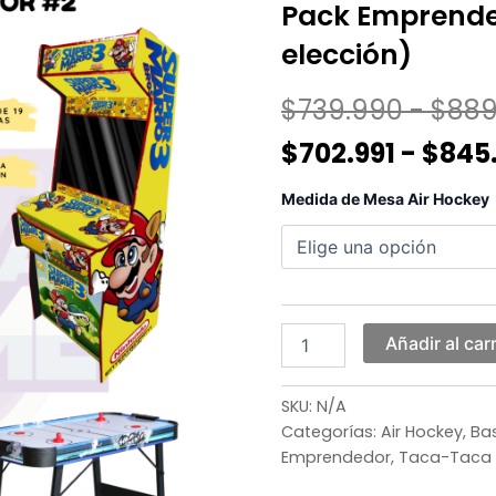
Pack Emprende
elección)
$
739.990
-
$
889
$
702.991
-
$
845
Pack
Medida de Mesa Air Hockey
Emprendedor
#2
(Air
Hockey
a
elección)
Añadir al carr
cantidad
SKU:
N/A
Categorías:
Air Hockey
,
Bas
Emprendedor
,
Taca-Taca