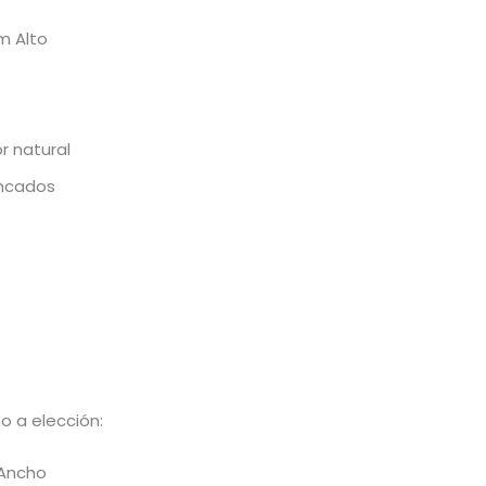
m Alto
r natural
incados
o a elección:
 Ancho