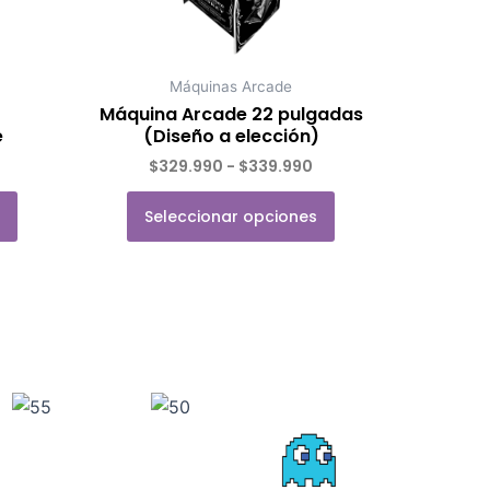
pueden
elegir
en
Máquinas Arcade
la
Máquina Arcade 22 pulgadas
página
e
(Diseño a elección)
de
$
329.990
-
$
339.990
Valorado con
de 5
producto
Seleccionar opciones