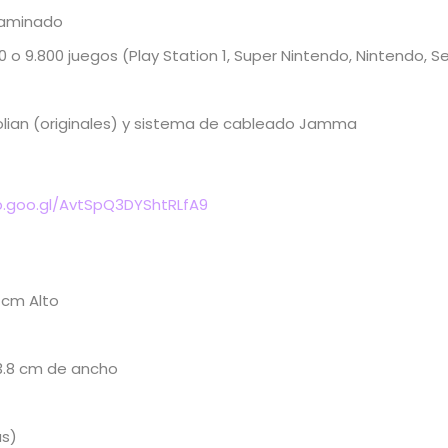
laminado
o 9.800 juegos (Play Station 1, Super Nintendo, Nintendo, 
lian (originales) y sistema de cableado Jamma
p.goo.gl/AvtSpQ3DYShtRLfA9
 cm Alto
3.8 cm de ancho
as)