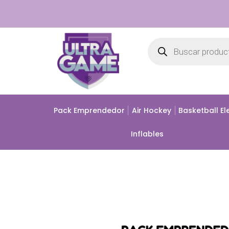
Ir
al
contenido
Búsqueda
de
productos
Pack Emprendedor
Air Hockey
Basketball El
Inflables