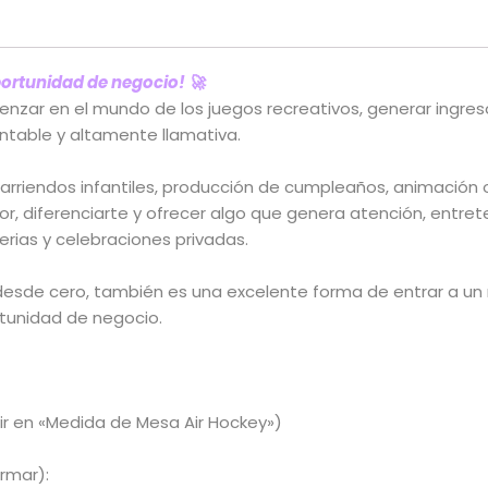
portunidad de negocio! 🚀
zar en el mundo de los juegos recreativos, generar ingreso
ntable y altamente llamativa.
rriendos infantiles, producción de cumpleaños, animación o 
r, diferenciarte y ofrecer algo que genera atención, entr
erias y celebraciones privadas.
esde cero, también es una excelente forma de entrar a un 
rtunidad de negocio.
gir en «Medida de Mesa Air Hockey»)
armar):