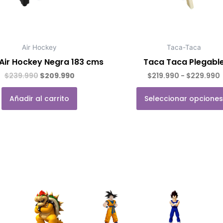
pueden
elegir
en
la
Air Hockey
Taca-Taca
página
Air Hockey Negra 183 cms
Taca Taca Plegabl
de
$
239.990
$
209.990
$
219.990
-
$
229.990
Valorado con
de 5
producto
Añadir al carrito
Seleccionar opciones