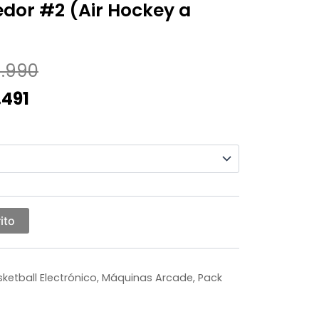
dor #2 (Air Hockey a
Rango
Rango
.990
de
de
.491
precios:
precios:
desde
desde
$702.991
$739.990
hasta
hasta
ito
$845.491
$889.990
ketball Electrónico
,
Máquinas Arcade
,
Pack