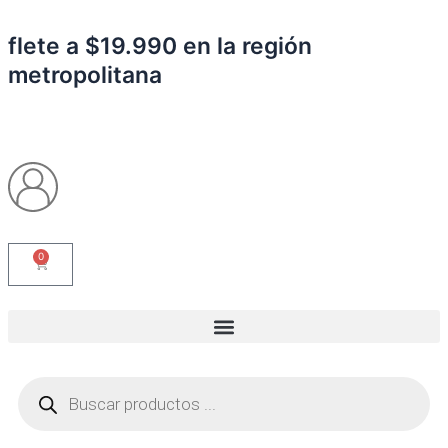
Ir
al
flete a $19.990 en la región
contenido
metropolitana
0
Carrito
Búsqueda
de
productos