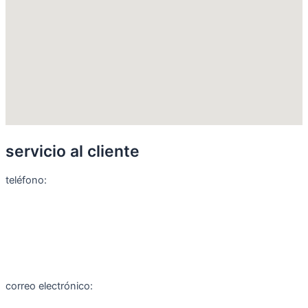
servicio al cliente
teléfono:
+56 9 8888 0155
+56 9 5166 4198
correo electrónico: