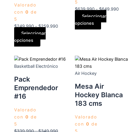
la
la
la
5
Valorado
página
página
página
$
639.990
-
$
649.990
con
0
de
de
de
de
Seleccionar
5
producto
producto
producto
opciones
$
249.990
-
$
259.990
Seleccionar
opciones
Basketball Electrónico
Air Hockey
Pack
Mesa Air
Emprendedor
Hockey Blanca
#16
183 cms
Valorado
con
0
de
Valorado
5
con
0
de
$
339.990
-
$
349.990
5