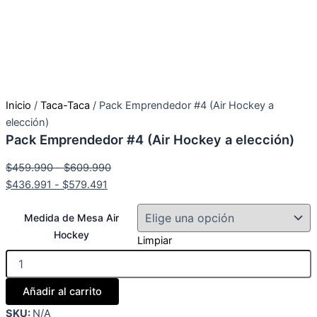
Inicio
/
Taca-Taca
/ Pack Emprendedor #4 (Air Hockey a
elección)
Pack Emprendedor #4 (Air Hockey a elección)
Rango
Rango
$
459.990
-
$
609.990
de
de
$
436.991
-
$
579.491
precios:
precios:
Pack
desde
desde
Medida de Mesa Air
Emprendedor
$436.991
$459.990
Hockey
#4
Limpiar
hasta
hasta
(Air
Hockey
$579.491
$609.990
a
Añadir al carrito
elección)
cantidad
SKU:
N/A