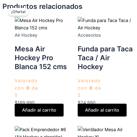
Productos relacionados
Este
Rango
Rango
¡Oferta!
producto
de
de
tiene
precios:
precios:
múltiples
desde
desde
variantes.
$227.991
$239.990
Air Hockey
Accesorios
Las
hasta
hasta
Mesa Air
Funda para Taca
opciones
$360.991
$379.990
Hockey Pro
Taca / Air
se
pueden
Blanca 152 cms
Hockey
elegir
en
Valorado
Valorado
la
con
0
de
con
0
de
página
5
5
de
$
189.990
$
24.990
producto
Añadir al carrito
Añadir al carrito