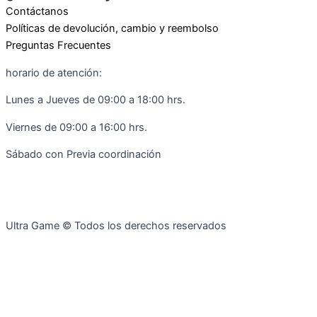
b
a
Contáctanos
o
g
Políticas de devolución, cambio y reembolso
o
r
Preguntas Frecuentes
k
a
horario de atención:
-
m
f
Lunes a Jueves de 09:00 a 18:00 hrs.
Viernes de 09:00 a 16:00 hrs.
Sábado con Previa coordinación
Ultra Game © Todos los derechos reservados