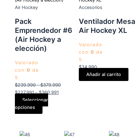
Air Hockey
Accesorios
Pack
Ventilador Mesa
Emprendedor #6
Air Hockey XL
(Air Hockey a
Valorado
elección)
con
0
de
5
Valorado
$
34.990
con
0
de
Añadir al carrito
5
$
239.990
-
$
379.990
$
227.991
-
$
360.991
Seleccionar
opciones