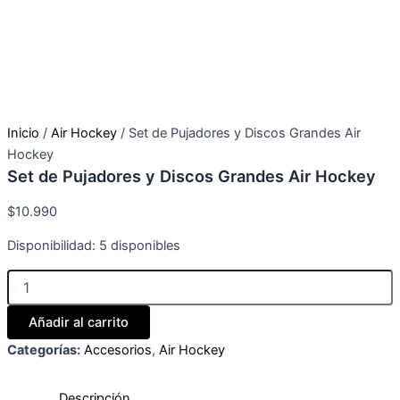
Inicio
/
Air Hockey
/ Set de Pujadores y Discos Grandes Air
Hockey
Set de Pujadores y Discos Grandes Air Hockey
$
10.990
Set
Disponibilidad:
5 disponibles
de
Pujadores
y
Discos
Añadir al carrito
Grandes
Categorías:
Accesorios
,
Air Hockey
Air
Hockey
cantidad
Descripción