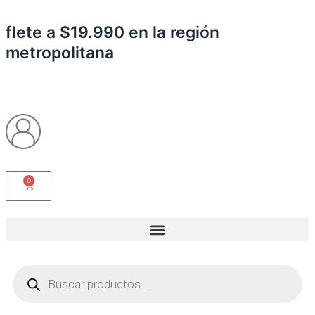
Ir
al
flete a $19.990 en la región
contenido
metropolitana
0
Carrito
Búsqueda
de
productos