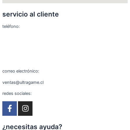
servicio al cliente
teléfono:
+56 9 8888 0155
+56 9 5166 4198
correo electrónico:
ventas@ultragame.cl
redes sociales:
F
I
a
n
c
s
e
t
¿necesitas ayuda?