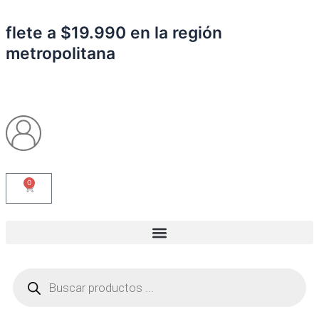
Ir
al
flete a $19.990 en la región
contenido
metropolitana
0
Carrito
Búsqueda
de
productos