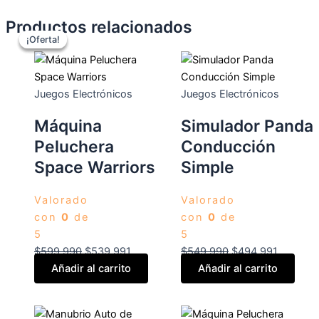
Productos relacionados
¡Oferta!
¡Oferta!
¡Oferta!
Juegos Electrónicos
Juegos Electrónicos
Máquina
Simulador Panda
Peluchera
Conducción
Space Warriors
Simple
Valorado
Valorado
con
0
de
con
0
de
5
5
$
599.990
$
539.991
$
549.990
$
494.991
Añadir al carrito
Añadir al carrito