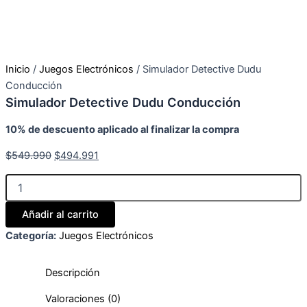
Inicio
/
Juegos Electrónicos
/ Simulador Detective Dudu
Conducción
Simulador Detective Dudu Conducción
10% de descuento aplicado al finalizar la compra
$
549.990
$
494.991
Simulador
Detective
Dudu
Añadir al carrito
Conducción
cantidad
Categoría:
Juegos Electrónicos
Descripción
Valoraciones (0)