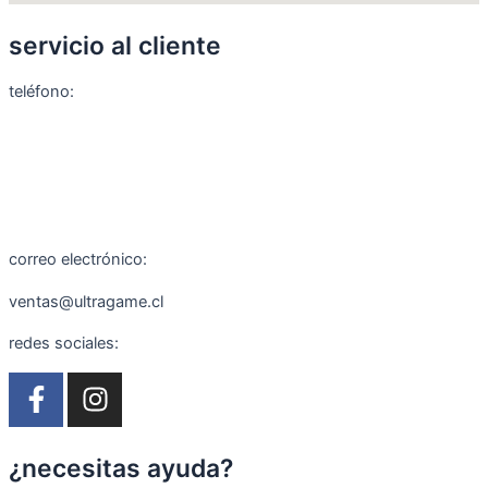
servicio al cliente
teléfono:
+56 9 8888 0155
+56 9 5166 4198
correo electrónico:
ventas@ultragame.cl
redes sociales:
F
I
a
n
c
s
e
t
¿necesitas ayuda?