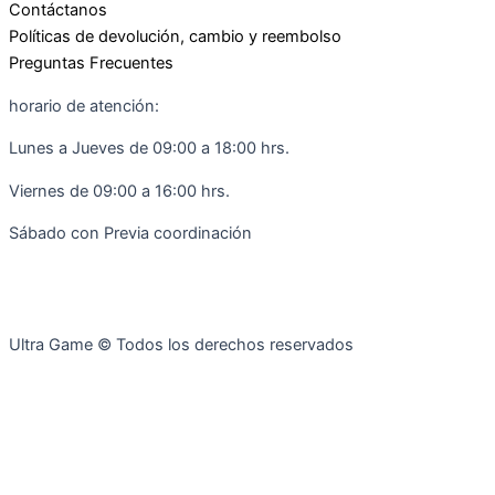
b
a
Contáctanos
o
g
Políticas de devolución, cambio y reembolso
o
r
Preguntas Frecuentes
k
a
horario de atención:
-
m
f
Lunes a Jueves de 09:00 a 18:00 hrs.
Viernes de 09:00 a 16:00 hrs.
Sábado con Previa coordinación
Ultra Game © Todos los derechos reservados