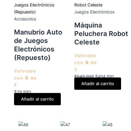
Juegos Electrónicos
Accesorios
Máquina
Manubrio Auto
Peluchera Robot
de Juegos
Celeste
Electrónicos
Valorado
(Repuesto)
con
0
de
5
Valorado
$
549.990
$
494.991
con
0
de
Añadir al carrito
5
$
39.990
Añadir al carrito