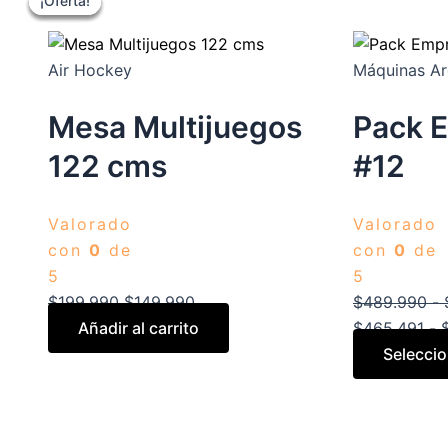
¡Oferta!
¡Oferta!
¡Oferta!
¡Oferta!
precio
precio
producto
original
actual
tiene
era:
es:
múltiples
Air Hockey
Máquinas A
$199.990.
$149.990.
variantes.
Las
Mesa Multijuegos
Pack 
opciones
122 cms
#12
se
pueden
elegir
Valorado
Valorado
en
con
0
de
con
0
de
la
5
5
página
$
199.990
$
149.990
$
489.990
-
de
Añadir al carrito
$
465.491
-
producto
Selecci