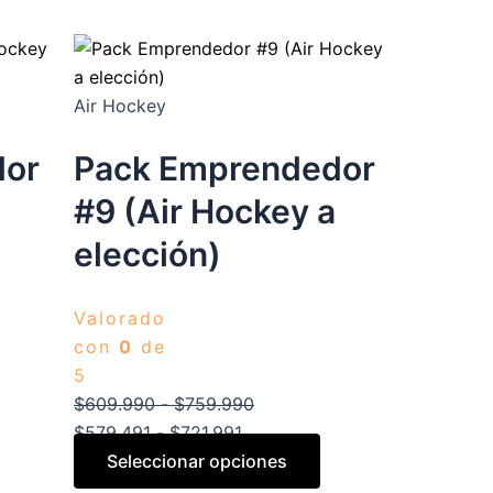
producto
de
de
tiene
precios:
precios:
múltiples
desde
desde
variantes.
$579.491
$609.990
Air Hockey
Las
hasta
hasta
opciones
$721.991
$759.990
dor
Pack Emprendedor
se
a
#9 (Air Hockey a
pueden
elegir
elección)
en
la
Valorado
página
con
0
de
de
5
producto
$
609.990
-
$
759.990
$
579.491
-
$
721.991
Seleccionar opciones