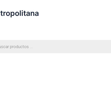
etropolitana
s