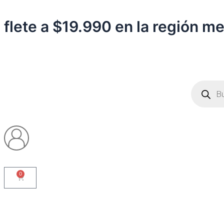
Ir
al
flete a $19.990 en la región m
contenido
Búsqueda
de
producto
0
Carrito