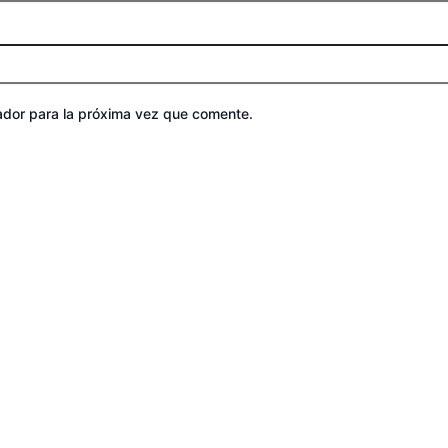
ador para la próxima vez que comente.
Rango
Rango
Este
Rango
Rango