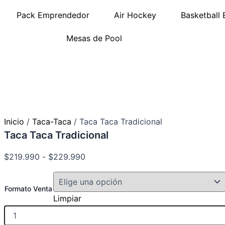
Pack Emprendedor
Air Hockey
Basketball 
Mesas de Pool
Inicio
/
Taca-Taca
/ Taca Taca Tradicional
Taca Taca Tradicional
Rango
$
219.990
-
$
229.990
de
Taca
precios:
Taca
Formato Venta
desde
Tradicional
Limpiar
cantidad
$219.990
hasta